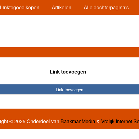
Linktegoed kopen
Artikelen
Alle dochterpagina's
Link toevoegen
Link toevoegen
ight © 2025 Onderdeel van
BaakmanMedia
&
Vrolijk Internet S